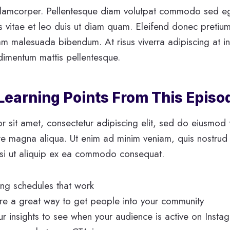
ullamcorper. Pellentesque diam volutpat commodo sed eg
s vitae et leo duis ut diam quam. Eleifend donec pretium
am malesuada bibendum. At risus viverra adipiscing at in 
ndimentum mattis pellentesque.
 Learning Points From This Episo
 sit amet, consectetur adipiscing elit, sed do eiusmod 
re magna aliqua. Ut enim ad minim veniam, quis nostrud 
isi ut aliquip ex ea commodo consequat.
ting schedules that work
e a great way to get people into your community
ur insights to see when your audience is active on Insta