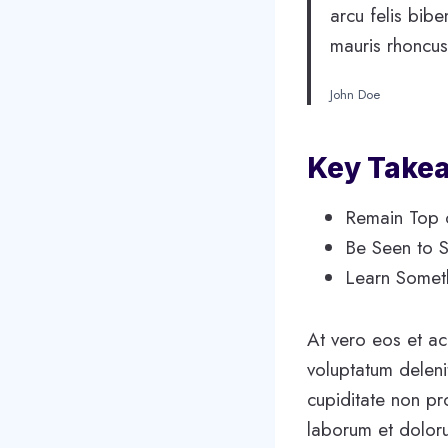
arcu felis bib
mauris rhoncus
John Doe
Key Take
Remain Top 
Be Seen to S
Learn Some
At vero eos et ac
voluptatum deleni
cupiditate non pro
laborum et doloru