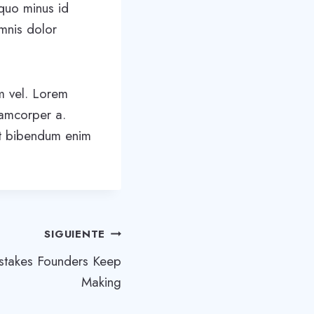
 quo minus id
mnis dolor
am vel. Lorem
lamcorper a.
et bibendum enim
SIGUIENTE
istakes Founders Keep
Making