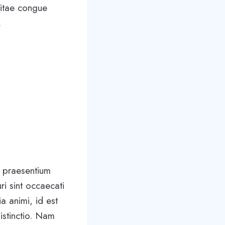
vitae congue
.
s praesentium
ri sint occaecati
ia animi, id est
istinctio. Nam