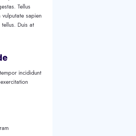
estas. Tellus
 vulputate sapien
tellus. Duis at
de
tempor incididunt
exercitation
gram