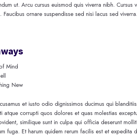
endum ut. Arcu cursus euismod quis viverra nibh. Cursus 
. Faucibus ornare suspendisse sed nisi lacus sed viverra
aways
of Mind
ell
thing New
cusamus et iusto odio dignissimos ducimus qui blanditii
ti atque corrupti quos dolores et quas molestias exceptu
vident, similique sunt in culpa qui officia deserunt mollit
m fuga. Et harum quidem rerum facilis est et expedita d