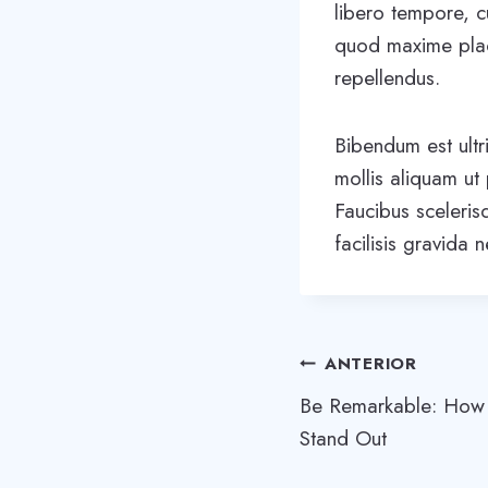
libero tempore, c
quod maxime plac
repellendus.
Bibendum est ultr
mollis aliquam ut
Faucibus sceleris
facilisis gravida 
Navegación
ANTERIOR
Be Remarkable: How 
de
Stand Out
entradas