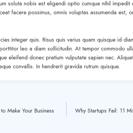
um soluta nobis est eligendi optio cumque nihil impedit
eat facere possimus, omnis voluptas assumenda est, o
icies integer quis. Risus quis varius quam quisque id di
 porttitor leo a diam sollicitudin. At tempor commodo ul
que eleifend donec pretium vulputate sapien nec. Aliqu
neque convallis. In hendrerit gravida rutrum quisque.
to Make Your Business
Why Startups Fail: 11 M