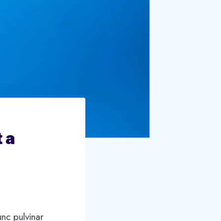
 a
unc pulvinar