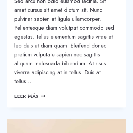
Sed arcu non odio euismod lacinia. Sit
amet cursus sit amet dictum sit. Nunc
pulvinar sapien et ligula ullamcorper.
Pellentesque diam volutpat commodo sed
egestas. Tellus elementum sagittis vitae et
leo duis ut diam quam. Eleifend donec
pretium vulputate sapien nec sagittis
aliquam malesuada bibendum. At risus
viverra adipiscing at in tellus. Duis at
tellus…
BE
LEER MÁS
REMARKABLE:
HOW
TO
MAKE
YOUR