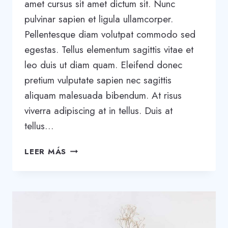
amet cursus sit amet dictum sit. Nunc
pulvinar sapien et ligula ullamcorper.
Pellentesque diam volutpat commodo sed
egestas. Tellus elementum sagittis vitae et
leo duis ut diam quam. Eleifend donec
pretium vulputate sapien nec sagittis
aliquam malesuada bibendum. At risus
viverra adipiscing at in tellus. Duis at
tellus…
THE
LEER MÁS
8-
STEP
PROCESS
WE
USED
TO