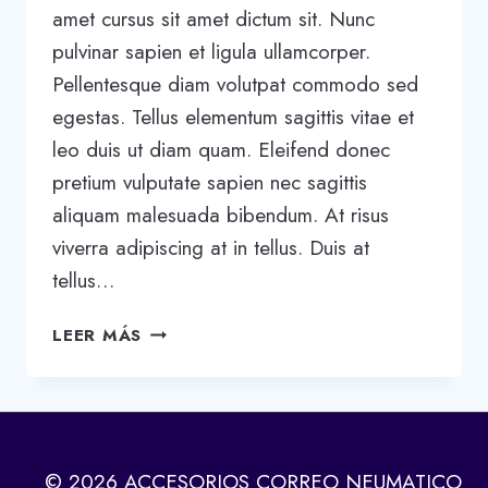
amet cursus sit amet dictum sit. Nunc
pulvinar sapien et ligula ullamcorper.
Pellentesque diam volutpat commodo sed
egestas. Tellus elementum sagittis vitae et
leo duis ut diam quam. Eleifend donec
pretium vulputate sapien nec sagittis
aliquam malesuada bibendum. At risus
viverra adipiscing at in tellus. Duis at
tellus…
20
LEER MÁS
BUSINESS
BLOGS
THAT
WILL
BLOW
© 2026 ACCESORIOS CORREO NEUMATICO
YOUR