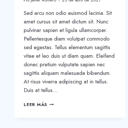
Por
Javier Romero
23 de abril de 2021
Sed arcu non odio euismod lacinia. Sit
amet cursus sit amet dictum sit. Nunc
pulvinar sapien et ligula ullamcorper.
Pellentesque diam volutpat commodo
sed egestas. Tellus elementum sagittis
vitae et leo duis ut diam quam. Eleifend
donec pretium vulputate sapien nec
sagittis aliquam malesuada bibendum.
At risus viverra adipiscing at in tellus.
Duis at tellus…
WRITING
LEER MÁS
A
BUSINESS
CASE: